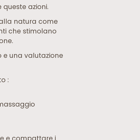
 queste azioni.
 dalla natura come
enti che stimolano
one.
o e una valutazione
o :
l massaggio
re e compattare i