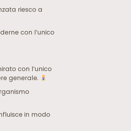
nzata riesco a
oderne con l’unico
rato con l’unico
sere generale.
 organismo
influisce in modo