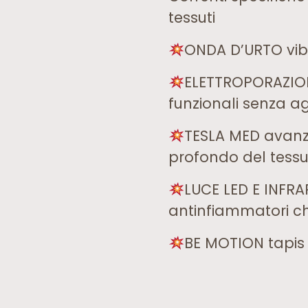
tessuti
ONDA D’URTO vibr
ELETTROPORAZIONE
funzionali senza a
TESLA MED avanz
profondo del tessut
LUCE LED E INFRAR
antinfiammatori ch
BE MOTION tapis 