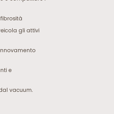
fibrosità
cola gli attivi
 rinnovamento
nti e
 dal vacuum.