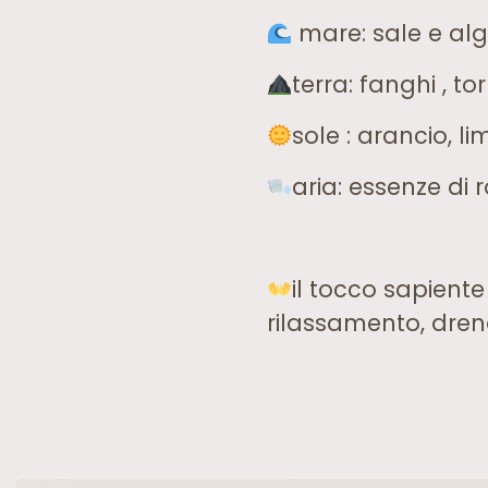
mare: sale e al
terra: fanghi , to
sole : arancio, 
aria: essenze di 
il tocco sapiente
rilassamento, drena