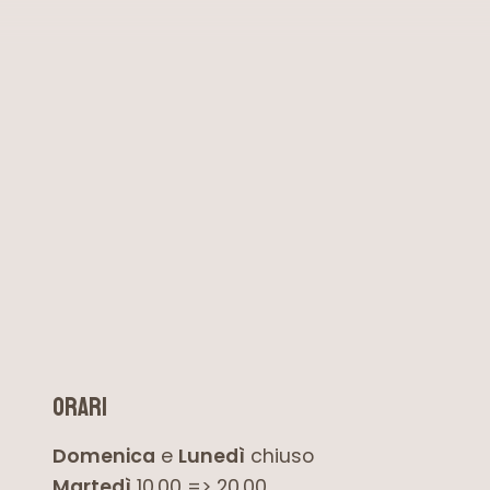
orari
Domenica
e
Lunedì
chiuso
Martedì
10.00 => 20.00