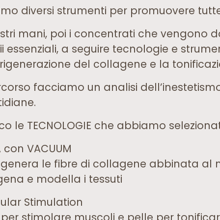
amo diversi strumenti per promuovere tutte
nostri mani, poi i concentrati che vengono
ii essenziali, a seguire tecnologie e strum
rigenerazione del collagene e la tonificazi
rcorso facciamo un analisi dell’inestetism
tidiane.
co le TECNOLOGIE che abbiamo selezionat
A con VACUUM
igenera le fibre di collagene abbinata a
gena e modella i tessuti
ular Stimulation
 per stimolare muscoli e pelle per tonifica