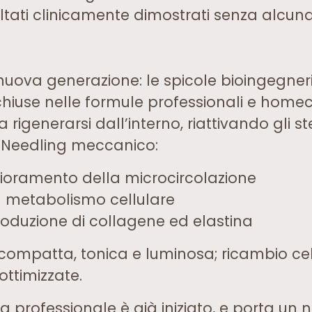
sultati clinicamente dimostrati senza alcuna
nuova generazione: le spicole bioingegneri
chiuse nelle formule professionali e home
 rigenerarsi dall’interno, riattivando gli st
o-Needling meccanico:
glioramento della microcircolazione
l metabolismo cellulare
oduzione di collagene ed elastina
ù compatta, tonica e luminosa; ricambio ce
ottimizzate.
ica professionale è già iniziato, e porta un