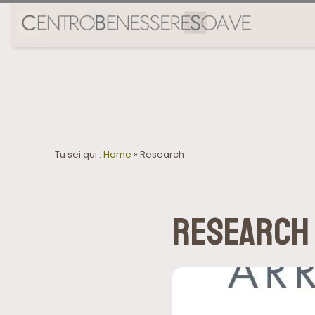
Tu sei qui :
Home
»
Research
Research