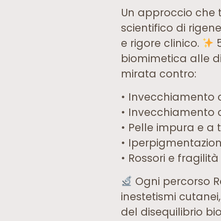
Un approccio che t
scientifico di rig
e rigore clinico.
5
biomimetica alle di
mirata contro:
• Invecchiamento 
• Invecchiamento c
• Pelle impura e a
• Iperpigmentazio
• Rossori e fragilit
Ogni percorso Re
inestetismi cutanei,
del disequilibrio b