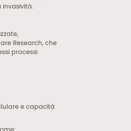
 invasività.
zzate,
care Research, che
essi processi
llulare e capacità
 nome: